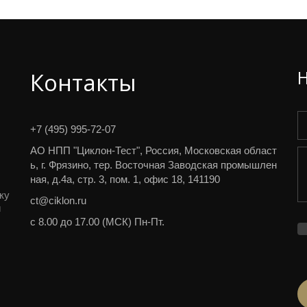
Контакты
+7 (495) 995-72-07
АО НПП "Циклон-Тест"
,
Россия
,
Московская област
ь, г. Фрязино
,
тер. Восточная Заводская промышлен
ная, д.4а, стр. 3, пом. 1
,
офис 18
,
141190
у 
ct@ciklon.ru
 
с 8.00 до 17.00 (МСК) Пн-Пт.