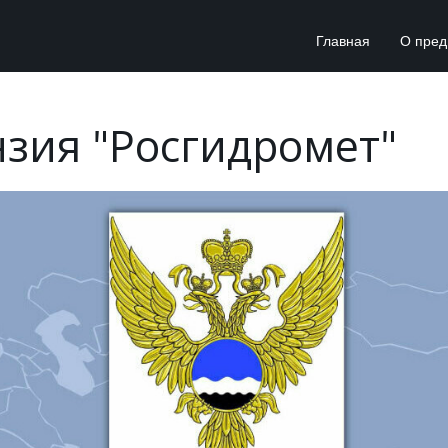
Главная
О пред
зия "Росгидромет"