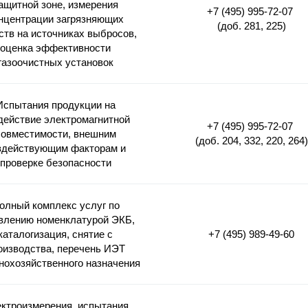
ащитной зоне, измерения
+7 (495) 995-72-07
нцентрации загрязняющих
(доб. 281, 225)
ств на источниках выбросов,
оценка эффективности
газоочистных установок
Испытания продукции на
действие электромагнитной
+7 (495) 995-72-07
совместимости, внешним
(доб. 204, 332, 220, 264)
здействующим факторам и
проверке безопасности
олный комплекс услуг по
влению номенклатурой ЭКБ,
каталогизация, снятие с
+7 (495) 989-49-60
оизводства, перечень ИЭТ
нохозяйственного назначения
ктроизмерения, испытания