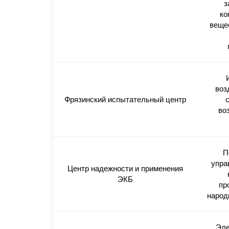
з
ко
веще
воз
Фрязинский испытательный центр
во
П
упра
Центр надежности и применения
ЭКБ
пр
народ
Эле