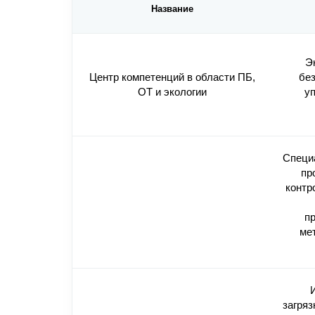
Название
Э
Центр компетенций в области ПБ,
без
ОТ и экологии
у
Специа
пр
контр
п
ме
загряз