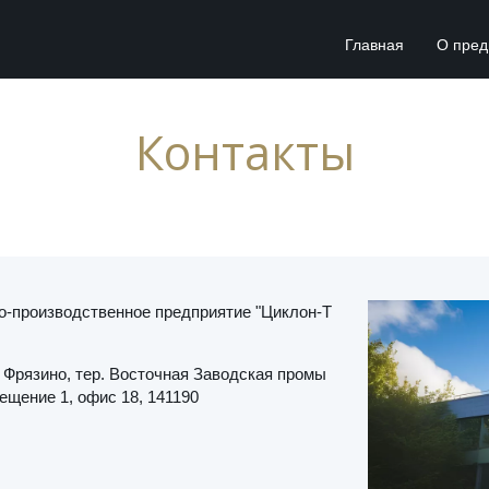
Главная
О пред
Контакты
о-производственное предприятие "Циклон-Т
. Фрязино
,
тер. Восточная Заводская промы
мещение 1
,
офис 18
,
141190